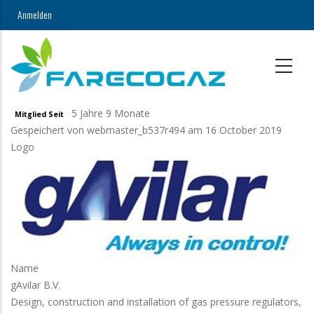
Direkt
Anmelden
USER
zum
Inhalt
ACCOUNT
MENU
5 Jahre 9 Monate
Mitglied Seit
Gespeichert von
webmaster_b537r494
am 16 October 2019
Logo
Name
gAvilar B.V.
Design, construction and installation of gas pressure regulators,