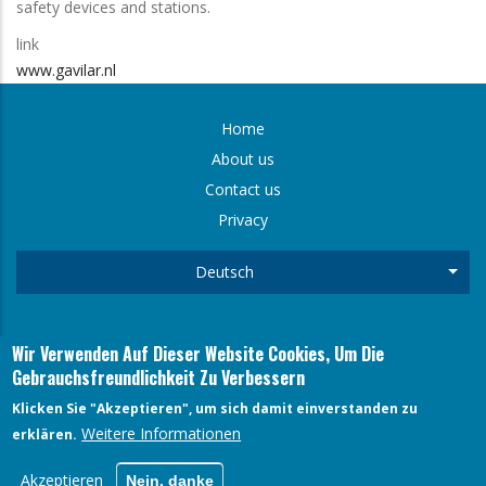
safety devices and stations.
link
www.gavilar.nl
Home
FOOTER
About us
Contact us
MENU
Privacy
Deutsch
Weit
Wir Verwenden Auf Dieser Website Cookies, Um Die
FARECOGAZ - Mevissenstrasse 1, 50668, Cologne
Gebrauchsfreundlichkeit Zu Verbessern
Arne Gmerek (General Secretary) Mevissenstrasse 1, 50668,
Cologne
Klicken Sie "Akzeptieren", um sich damit einverstanden zu
Weitere Informationen
erklären.
Akzeptieren
Nein, danke